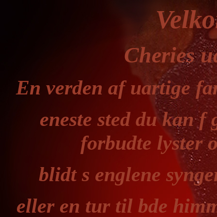
Velko
Cheries ua
En verden af uartige fa
eneste sted du kan f g
forbudte lyster 
blidt s englene synger
eller en tur til bde him