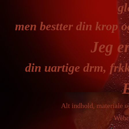
g
men bestter din krop og
Jeg er
din uartige drm, frkk
Alt indhold, materiale o
Webde